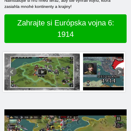
Nainštalujte si hru hneď teraz, aby ste vyhrali vojnu, ktorá
zasiahla mnohé kontinenty a krajiny!
Zahrajte si Európska vojna 6:
1914