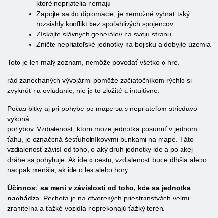
ktoré nepriatelia nemajú
Zapojte sa do diplomacie, je nemožné vyhrať taký
rozsiahly konflikt bez spoľahlivých spojencov
Získajte slávnych generálov na svoju stranu
Zničte nepriateľské jednotky na bojisku a dobyjte územia
Toto je len malý zoznam, nemôže povedať všetko o hre.
rád zanechaných vývojármi pomôže začiatočníkom rýchlo si
zvyknúť na ovládanie, nie je to zložité a intuitívne.
Počas bitky aj pri pohybe po mape sa s nepriateľom striedavo
vykoná
pohybov. Vzdialenosť, ktorú môže jednotka posunúť v jednom
ťahu, je označená šesťuholníkovými bunkami na mape. Táto
vzdialenosť závisí od toho, o aký druh jednotky ide a po akej
dráhe sa pohybuje. Ak ide o cestu, vzdialenosť bude dlhšia alebo
naopak menšia, ak ide o les alebo hory.
Účinnosť sa mení v závislosti od toho, kde sa jednotka
nachádza.
Pechota je na otvorených priestranstvách veľmi
zraniteľná a ťažké vozidlá neprekonajú ťažký terén.