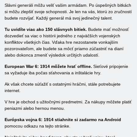
Slávni generáli môžu veliť vašim armádam. Po úspešných bitkách
si môžu zlepšiť svoje schopnosti. Je len na vás, ktorú zo zručností
budete rozvíjať. Každý generál má svoj jedinečný talent.
Tu uvidíte viac ako 150 slávnych bitiek.
Budete mať možnosť
dozvedieť sa viac o histórii jedného z najväčších vojenských
konfliktov všetkých čias. Vďaka hre nezostanete vonkajším
pozorovateľom, ale budete sa môcť priamo zúčastniť na dianí
alebo dokonca zmeniť výsledok určitých udalostí.
European War 6: 1914 môžete hrať offline.
Sieťové pripojenie
sa vyžaduje iba počas sťahovania a inštalácie hry.
Ak však chcete súťažiť s ostatnými hráčmi, stále potrebujete
internet.
V hre je obchod s užitočnými predmetmi. Za nákupy môžete platiť
peniazmi alebo hernou menou.
Európska vojna 6: 1914 stiahnite si zadarmo na Android
pomocou odkazu na tejto stránke.