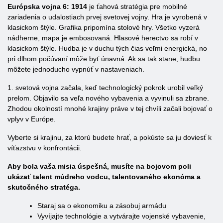
Európska vojna 6: 1914
je ťahová stratégia pre mobilné
zariadenia o udalostiach prvej svetovej vojny. Hra je vyrobená v
klasickom štýle. Grafika pripomína stolové hry. Všetko vyzerá
nádherne, mapa je embosovaná. Hlasové herectvo sa robí v
klasickom štýle. Hudba je v duchu tých čias veľmi energická, no
pri dlhom počúvaní môže byť únavná. Ak sa tak stane, hudbu
môžete jednoducho vypnúť v nastaveniach.
1. svetová vojna začala, keď technologický pokrok urobil veľký
prelom. Objavilo sa veľa nového vybavenia a vyvinuli sa zbrane.
Zhodou okolností mnohé krajiny práve v tej chvíli začali bojovať o
vplyv v Európe.
Vyberte si krajinu, za ktorú budete hrať, a pokúste sa ju doviesť k
víťazstvu v konfrontácii.
Aby bola vaša misia úspešná, musíte na bojovom poli
ukázať talent múdreho vodcu, talentovaného ekonóma a
skutočného stratéga.
Staraj sa o ekonomiku a zásobuj armádu
Vyvíjajte technológie a vytvárajte vojenské vybavenie,