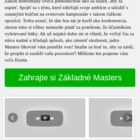
Zákon dohromady oveľa jednoduchšie ako sa snažiť, aby sa
uspieť. Spojiť sa s tými, ktorí zdieľajú svoje ambície a súťažiť s
ostatnými hráčmi na svetovom šampionáte v takom ťažkom
opozícii. Treba uznať, že táto hra nie je horší ako konkurencia,
okrem toho si vôbec nemusíte platiť za potešenie, že účastníkom
vyhrievané bitky. Ak už nejakú dobu ste si všimli, že voľný čas sa
stáva nudné a hľadajú spôsob, ako zmeniť okolnosti, jadro
Masters šikovné vám pomôže von! Snažte sa hrať to, aby sa uistil,
že projekt si zaslúži vašu pozornosť! Môžeme len prajeme vám
veľa šťastia
Zahrajte si Základné Masters