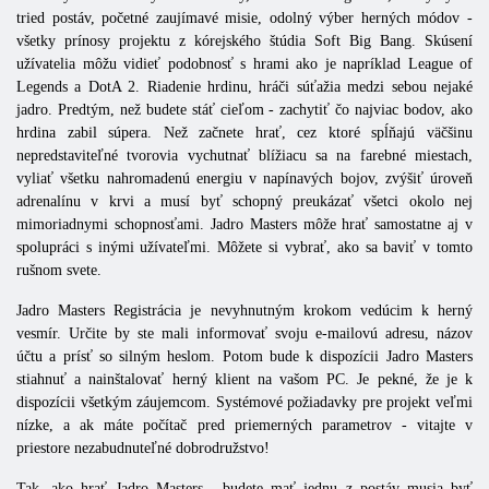
tried postáv, početné zaujímavé misie, odolný výber herných módov -
všetky prínosy projektu z kórejského štúdia Soft Big Bang. Skúsení
užívatelia môžu vidieť podobnosť s hrami ako je napríklad League of
Legends a DotA 2. Riadenie hrdinu, hráči súťažia medzi sebou nejaké
jadro. Predtým, než budete stáť cieľom - zachytiť čo najviac bodov, ako
hrdina zabil súpera. Než začnete hrať, cez ktoré spĺňajú väčšinu
nepredstaviteľné tvorovia vychutnať blížiacu sa na farebné miestach,
vyliať všetku nahromadenú energiu v napínavých bojov, zvýšiť úroveň
adrenalínu v krvi a musí byť schopný preukázať všetci okolo nej
mimoriadnymi schopnosťami.
Jadro
Masters
môže hrať samostatne aj v
spolupráci s inými užívateľmi. Môžete si vybrať, ako sa baviť v tomto
rušnom svete.
Jadro
Masters
Registrácia je nevyhnutným krokom vedúcim k herný
vesmír. Určite by ste mali informovať svoju e-mailovú adresu, názov
účtu a prísť so silným heslom. Potom bude k dispozícii
Jadro
Masters
stiahnuť a nainštalovať herný klient na vašom PC. Je pekné, že je k
dispozícii všetkým záujemcom. Systémové požiadavky pre projekt veľmi
nízke, a ak máte počítač pred priemerných parametrov - vitajte v
priestore nezabudnuteľné dobrodružstvo!
Tak, ako hrať
Jadro
Masters
, budete mať jednu z postáv musia byť