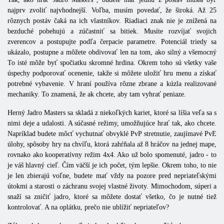
najprv zvoliť najvhodnejší. Voľba, musím povedať, že široká. Až 25
rôznych postáv čaká na ich vlastníkov. Riadiaci znak nie je znížená na
bezduché pobehujú a zúčastniť sa bitiek. Musíte rozvíjať svojich
zverencov a postupujte podľa čerpacie parametre. Potenciál triedy sa
ukázalo, postupne a môžete obdivovať len na tom, ako silný a všemocný
To isté môže byť spočiatku skromné ​​hrdina. Okrem toho sú všetky vaše
úspechy podporovať ocenenie, takže si môžete uložiť hru menu a získať
potrebné vybavenie. V hraní používa rôzne zbrane a kúzla realizované
mechaniky. To znamená, že ak chcete, aby tam vyhrať peniaze.
Herný
Jadro
Masters
sa skladá z niekoľkých kariet, ktoré sa líšia veľa sa s
nimi deje a udalosti. A súčasné režimy, umožňujúce hrať tak, ako chcete.
Napríklad budete môcť vychutnať obvyklé PvP stretnutie, zaujímavé
PvE
úlohy, spôsoby hry na chvíľu, ktorá zahŕňala až 8 hráčov na jednej mape,
rovnako ako kooperatívny režim 4x4. Ako už bolo spomenuté, jadro - to
je váš hlavný cieľ. Čím väčší je ich počet, tým lepšie. Okrem toho, to nie
je len zbierajú voľne, budete mať vždy na pozore pred nepriateľskými
útokmi a starosti o záchranu svojej vlastné životy. Mimochodom, súperi a
snaží sa zničiť jadro, ktoré sa môžete dostať všetko, čo je nutné tiež
kontrolovať. A na oplátku, prečo nie ublížiť nepriateľov?