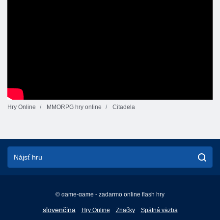
Hry Online
MMORPG hry online
Citadela
© game-game - zadarmo online flash hry
English
slovenčina
Hry Online
Značky
Spätná väzba