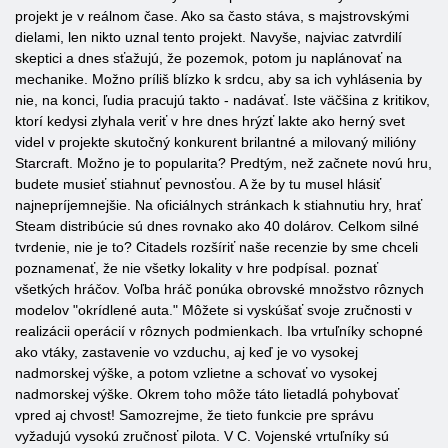
projekt je v reálnom čase. Ako sa často stáva, s majstrovskými
dielami, len nikto uznal tento projekt. Navyše, najviac zatvrdilí
skeptici a dnes sťažujú, že pozemok, potom ju naplánovať na
mechanike. Možno príliš blízko k srdcu, aby sa ich vyhlásenia by
nie, na konci, ľudia pracujú takto - nadávať. Iste väčšina z kritikov,
ktorí kedysi zlyhala veriť v hre dnes hrýzť lakte ako herný svet
videl v projekte skutočný konkurent brilantné a milovaný milióny
Starcraft. Možno je to popularita? Predtým, než začnete novú hru,
budete musieť stiahnuť pevnosťou. A že by tu musel hlásiť
najnepríjemnejšie. Na oficiálnych stránkach k stiahnutiu hry, hrať
Steam distribúcie sú dnes rovnako ako 40 dolárov. Celkom silné
tvrdenie, nie je to? Citadels rozšíriť naše recenzie by sme chceli
poznamenať, že nie všetky lokality v hre podpísal. poznať
všetkých hráčov. Voľba hráč ponúka obrovské množstvo rôznych
modelov "okrídlené auta." Môžete si vyskúšať svoje zručnosti v
realizácii operácií v rôznych podmienkach. Iba vrtuľníky schopné
ako vtáky, zastavenie vo vzduchu, aj keď je vo vysokej
nadmorskej výške, a potom vzlietne a schovať vo vysokej
nadmorskej výške. Okrem toho môže táto lietadlá pohybovať
vpred aj chvost! Samozrejme, že tieto funkcie pre správu
vyžadujú vysokú zručnosť pilota. V C. Vojenské vrtuľníky sú