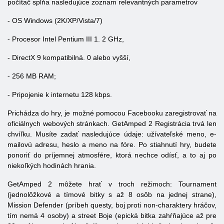
počítač spĺňa nasledujúce zoznam relevantných parametrov
-
OS
Windows (2K/XP/Vista/7)
-
Procesor
Intel Pentium III 1. 2 GHz,
- DirectX 9 kompatibilná. 0 alebo vyšší,
- 256 MB RAM;
- Pripojenie k internetu 128 kbps.
Prichádza do hry, je možné pomocou Facebooku zaregistrovať na
oficiálnych webových stránkach.
GetAmped
2 Registrácia trvá len
chvíľku. Musíte zadať nasledujúce údaje: užívateľské meno, e-
mailovú adresu, heslo a meno na fóre. Po stiahnutí hry, budete
ponoriť do príjemnej atmosfére, ktorá nechce odísť, a to aj po
niekoľkých hodinách hrania.
GetAmped
2 môžete hrať v troch režimoch: Tournament
(jednolôžkové a tímové bitky s až 8 osôb na jednej strane),
Mission Defender (príbeh questy, boj proti non-charaktery hráčov,
tím nemá 4 osoby) a street Boje (epická bitka zahŕňajúce až pre