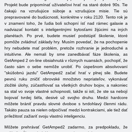
Projekt bude pripomínať užívateľovi hrať na staré dobré 90s. Tie
čakajú na vzrušujúce súboje a vzrušujúce misie. Tie sú
prepravované do budúcnosti, konkrétne v roku 2120. Tento rok je
v znamení toho, že ľudia boli schopní ísť nad rámec galaxie a
nadviazať kontakt s inteligentnými bytosťami žijúcimi na iných
planétach. Po prvé, budete musieť podstúpiť školenie, ktoré
pomôže zvládnuť základy hry. Musím povedať, že na pochopenie
hry nebudete mať problém, pretože rozhranie je jednoduché a
intuitívne. Ale nemali by sme zanedbávať fáze školenia, as
GetAmped
2
on-line
obsiahnutá v rôznych nuansách, pochopiť, že
často sám o sebe nemôže urobiť. Po úspešnom absolvovaní
"skúšobnú jazdu" GetAmped2 začať hrať v plnej sile. Budete
pevnú ruku zničiť obrovské množstvo nepriateľov, vykonávať
zložité úlohy, zúčastňovať sa všetkých druhov bojov, a nakoniec
sa stal vo svoje vlastné schopnosti, takže si istí, že ste sa nebojí
bojovať tvrdej šéfa, desivé už svojho druhu. Medzi hardcore
môžete brániť pravdu slovné dvoboe s tvrdohlavý členmi rádu.
Takáto pauza sa nielen odpočívať medzi kontrakciami, ale tiež dať
príležitosť zažiariť svoju vlastnú inteligenciu.
Môžete prehrávať GetAmped2 zadarmo, za predpokladu, že