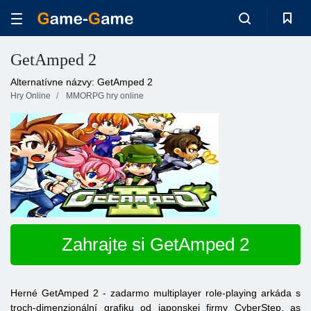
GetAmped 2
Alternatívne názvy: GetAmped 2
Hry Online
MMORPG hry online
Zahrajte si GetAmped 2
Herné
GetAmped
2 - zadarmo multiplayer role-playing arkáda s
troch-dimenzionální grafiku od japonskej firmy CyberStep, as