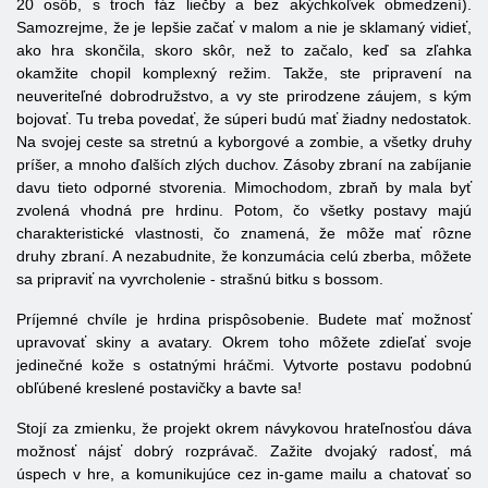
20 osôb, s troch fáz liečby a bez akýchkoľvek obmedzení).
Samozrejme, že je lepšie začať v malom a nie je sklamaný vidieť,
ako hra skončila, skoro skôr, než to začalo, keď sa zľahka
okamžite chopil komplexný režim. Takže, ste pripravení na
neuveriteľné dobrodružstvo, a vy ste prirodzene záujem, s kým
bojovať. Tu treba povedať, že súperi budú mať žiadny nedostatok.
Na svojej ceste sa stretnú a kyborgové a zombie, a všetky druhy
príšer, a mnoho ďalších zlých duchov. Zásoby zbraní na zabíjanie
davu tieto odporné stvorenia. Mimochodom, zbraň by mala byť
zvolená vhodná pre hrdinu. Potom, čo všetky postavy majú
charakteristické vlastnosti, čo znamená, že môže mať rôzne
druhy zbraní. A nezabudnite, že konzumácia celú zberba, môžete
sa pripraviť na vyvrcholenie - strašnú bitku s bossom.
Príjemné chvíle je hrdina prispôsobenie. Budete mať možnosť
upravovať skiny a avatary. Okrem toho môžete zdieľať svoje
jedinečné kože s ostatnými hráčmi. Vytvorte postavu podobnú
obľúbené kreslené postavičky a bavte sa!
Stojí za zmienku, že projekt okrem návykovou hrateľnosťou dáva
možnosť nájsť dobrý rozprávač. Zažite dvojaký radosť, má
úspech v hre, a komunikujúce cez in-game mailu a chatovať so